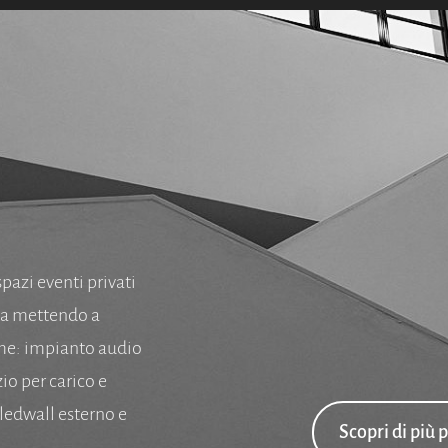
spazi eventi privati
nza mettendo a
come: impianto audio
io per carico e
 ledwall esterno e
Scopri di più 