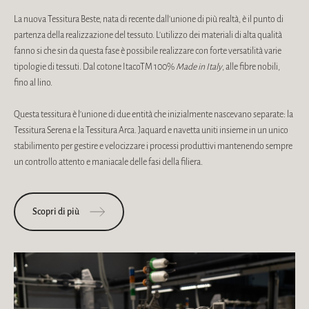
La nuova Tessitura Beste, nata di recente dall'unione di più realtà, è il punto di
partenza della realizzazione del tessuto. L'utilizzo dei materiali di alta qualità
fanno si che sin da questa fase è possibile realizzare con forte versatilità varie
tipologie di tessuti. Dal cotone ItacoTM 100%
Made in Italy
, alle fibre nobili,
fino al lino.
Questa tessitura è l'unione di due entità che inizialmente nascevano separate: la
Tessitura Serena e la Tessitura Arca. Jaquard e navetta uniti insieme in un unico
stabilimento per gestire e velocizzare i processi produttivi mantenendo sempre
un controllo attento e maniacale delle fasi della filiera.
Scopri di più