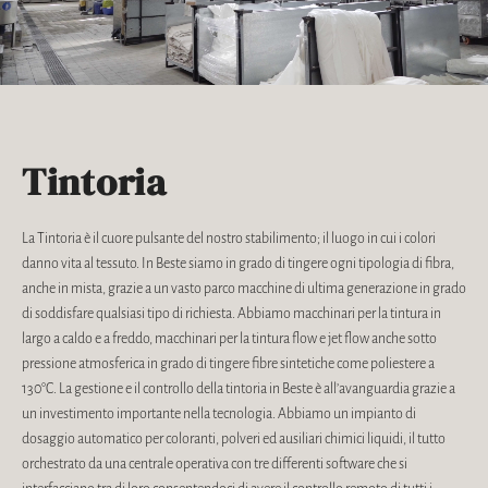
Tintoria
La Tintoria è il cuore pulsante del nostro stabilimento; il luogo in cui i colori
danno vita al tessuto. In Beste siamo in grado di tingere ogni tipologia di fibra,
anche in mista, grazie a un vasto parco macchine di ultima generazione in grado
di soddisfare qualsiasi tipo di richiesta. Abbiamo macchinari per la tintura in
largo a caldo e a freddo, macchinari per la tintura flow e jet flow anche sotto
pressione atmosferica in grado di tingere fibre sintetiche come poliestere a
130°C. La gestione e il controllo della tintoria in Beste è all’avanguardia grazie a
un investimento importante nella tecnologia. Abbiamo un impianto di
dosaggio automatico per coloranti, polveri ed ausiliari chimici liquidi, il tutto
orchestrato da una centrale operativa con tre differenti software che si