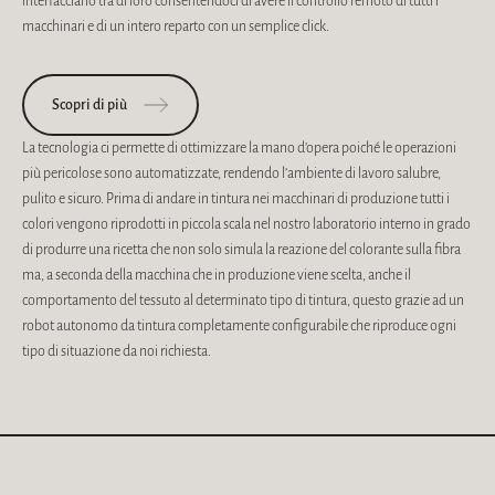
interfacciano tra di loro consentendoci di avere il controllo remoto di tutti i
macchinari e di un intero reparto con un semplice click.
Scopri di più
La tecnologia ci permette di ottimizzare la mano d’opera poiché le operazioni
più pericolose sono automatizzate, rendendo l’ambiente di lavoro salubre,
pulito e sicuro. Prima di andare in tintura nei macchinari di produzione tutti i
colori vengono riprodotti in piccola scala nel nostro laboratorio interno in grado
di produrre una ricetta che non solo simula la reazione del colorante sulla fibra
ma, a seconda della macchina che in produzione viene scelta, anche il
comportamento del tessuto al determinato tipo di tintura, questo grazie ad un
robot autonomo da tintura completamente configurabile che riproduce ogni
tipo di situazione da noi richiesta.