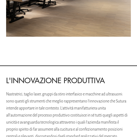
L'INNOVAZIONE PRODUTTIVA
Nastratrici, taglio laser, gruppi da stiro interfasico e macchine ad ultrasuoni:
sono questi gli strumenti che meglio rappresentano l’innovazione che Sutura
intende apportare in tale contesto. L’attività manifatturiera unita
all’automazione del processo produttivo costituisce in sé tutti quegli aspetti di
unicità e avanguardia tecnologica attraverso i quali l’azienda manifesta il
proprio spirito di far assumere alla cucitura e al confezionamento posizioni
centrali e rilevanti, discostandosi dagli standard realizzativi del mercato.