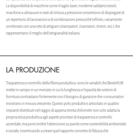
La disponibilità di macchine come il taglio laser, moderne saldatrici tessili,
macchine a ultrasuoni e cesti di tintura a pressione consentono di dispiegare di
un repertorio di lavorazioni e di combinazioni pressoché infinito, variamente
combinato con una rete di artigiani (stampatori, ricamatori, tintori, ecc.) che
rappresentano il meglio dell’artigianalità italiana.
LA PRODUZIONE
Trasparenza e controllo della filiera produttiva: sono le variabili che BesteHUB
mette in campo in un mercato in cui la lunghezza e l’opacità dei sistemi di
fornitura contrastano fortemente con il bisogno di garanzie che i consumatori
mostrano in misura crescente. Questo polo produttivo articolato in quattro
impianti distribuiti nel raggio di appena trenta chilometri non solo adatta la
propria etica produttiva agli aspetti prioritari di trasparenza e controllo
aziendale, ma pone inoltre l’attenzione su parole come sostenibilità ambientale
e sociale, incentivando a creare quel rapporto concreto di fiducia che