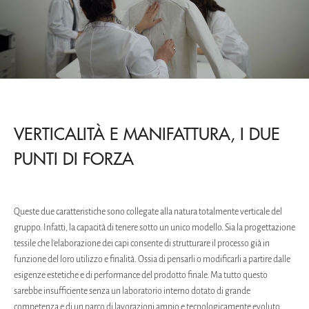
VERTICALITÀ E MANIFATTURA, I DUE
PUNTI DI FORZA
Queste due caratteristiche sono collegate alla natura totalmente verticale del
gruppo. Infatti, la capacità di tenere sotto un unico modello. Sia la progettazione
tessile che l’elaborazione dei capi consente di strutturare il processo già in
funzione del loro utilizzo e finalità. Ossia di pensarli o modificarli a partire dalle
esigenze estetiche e di performance del prodotto finale. Ma tutto questo
sarebbe insufficiente senza un laboratorio interno dotato di grande
competenza e di un parco di lavorazioni ampio e tecnologicamente evoluto.