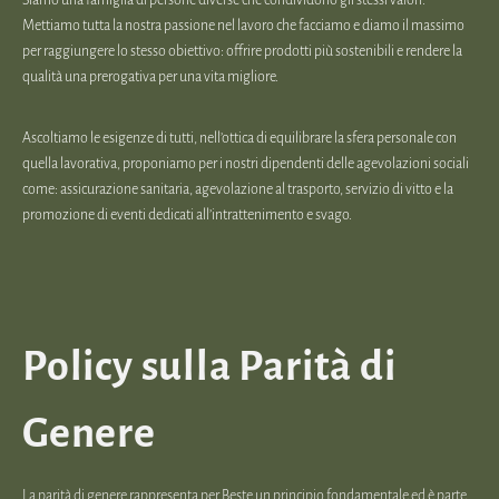
Siamo una famiglia di persone diverse che condividono gli stessi valori.
Mettiamo tutta la nostra passione nel lavoro che facciamo e diamo il massimo
per raggiungere lo stesso obiettivo: offrire prodotti più sostenibili e rendere la
qualità una prerogativa per una vita migliore.
Ascoltiamo le esigenze di tutti, nell’ottica di equilibrare la sfera personale con
quella lavorativa, proponiamo per i nostri dipendenti delle agevolazioni sociali
come: assicurazione sanitaria, agevolazione al trasporto, servizio di vitto e la
promozione di eventi dedicati all’intrattenimento e svago.
Policy sulla Parità di
Genere
La parità di genere rappresenta per Beste un principio fondamentale ed è parte