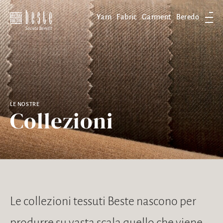
Yarn
Fabric
Garment
Beredo
Apri
LE NOSTRE
Collezioni
Le collezioni tessuti Beste nascono per
produrre su vasta scala quello che viene