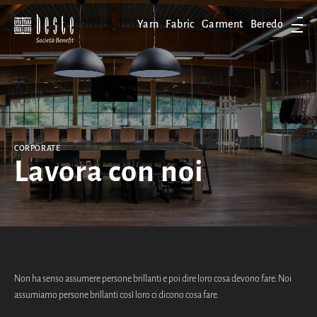
Yarn
Fabric
Garment
Beredo
Apri
CORPORATE
Lavora con noi
Non ha senso assumere persone brillanti e poi dire loro cosa devono fare. Noi
assumiamo persone brillanti così loro ci dicono cosa fare.